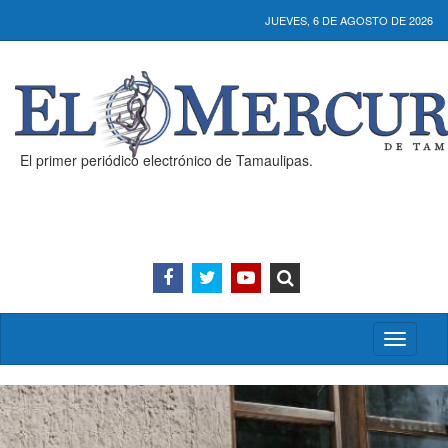
JUEVES, 6 DE AGOSTO DE 2026
El primer periódico electrónico de Tamaulipas.
Activar/
menú