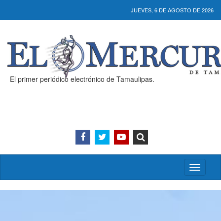
JUEVES, 6 DE AGOSTO DE 2026
El primer periódico electrónico de Tamaulipas.
Activar/
menú