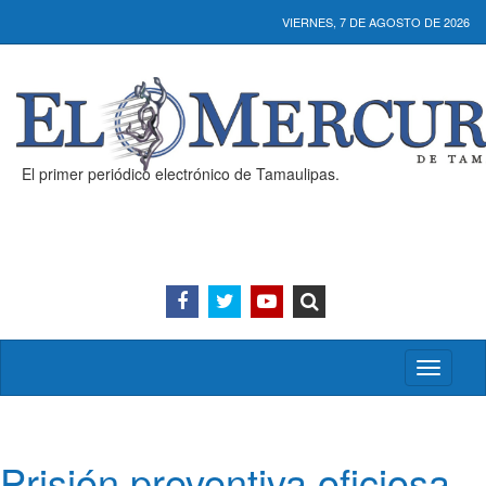
VIERNES, 7 DE AGOSTO DE 2026
El primer periódico electrónico de Tamaulipas.
Activar/
menú
Prisión preventiva oficiosa