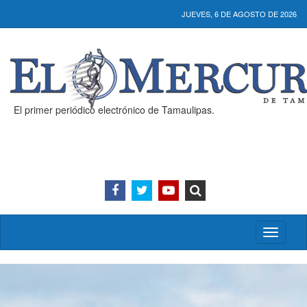
JUEVES, 6 DE AGOSTO DE 2026
El primer periódico electrónico de Tamaulipas.
Activar/
menú