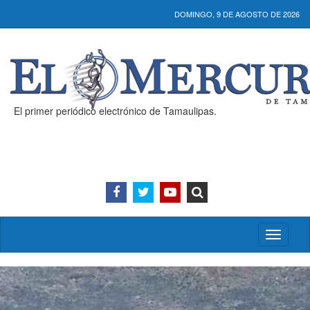
DOMINGO, 9 DE AGOSTO DE 2026
El primer periódico electrónico de Tamaulipas.
Activar/
menú