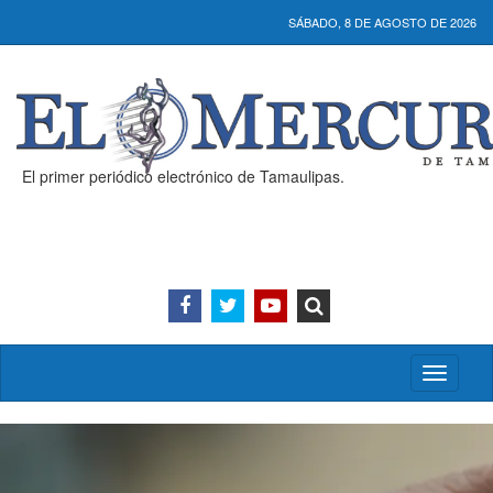
SÁBADO, 8 DE AGOSTO DE 2026
El primer periódico electrónico de Tamaulipas.
Activar/
menú