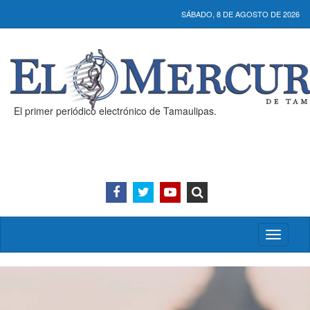
SÁBADO, 8 DE AGOSTO DE 2026
El primer periódico electrónico de Tamaulipas.
Activar/
menú