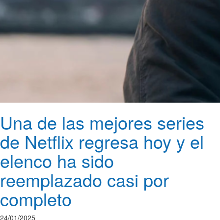
Una de las mejores series
de Netflix regresa hoy y el
elenco ha sido
reemplazado casi por
completo
24/01/2025