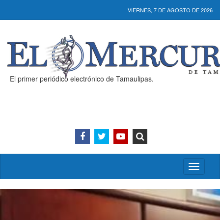
VIERNES, 7 DE AGOSTO DE 2026
El primer periódico electrónico de Tamaulipas.
Activar/
menú