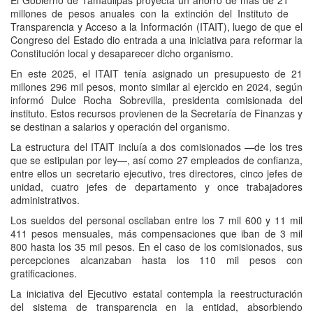
El Gobierno de Tamaulipas proyecta un ahorro de más de 21
millones de pesos anuales con la extinción del Instituto de
Transparencia y Acceso a la Información (ITAIT), luego de que el
Congreso del Estado dio entrada a una iniciativa para reformar la
Constitución local y desaparecer dicho organismo.
En este 2025, el ITAIT tenía asignado un presupuesto de 21
millones 296 mil pesos, monto similar al ejercido en 2024, según
informó Dulce Rocha Sobrevilla, presidenta comisionada del
instituto. Estos recursos provienen de la Secretaría de Finanzas y
se destinan a salarios y operación del organismo.
La estructura del ITAIT incluía a dos comisionados —de los tres
que se estipulan por ley—, así como 27 empleados de confianza,
entre ellos un secretario ejecutivo, tres directores, cinco jefes de
unidad, cuatro jefes de departamento y once trabajadores
administrativos.
Los sueldos del personal oscilaban entre los 7 mil 600 y 11 mil
411 pesos mensuales, más compensaciones que iban de 3 mil
800 hasta los 35 mil pesos. En el caso de los comisionados, sus
percepciones alcanzaban hasta los 110 mil pesos con
gratificaciones.
La iniciativa del Ejecutivo estatal contempla la reestructuración
del sistema de transparencia en la entidad, absorbiendo