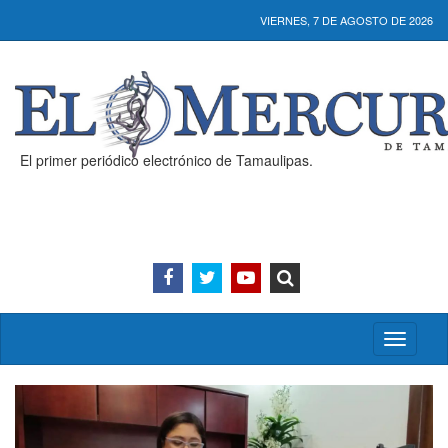
VIERNES, 7 DE AGOSTO DE 2026
El primer periódico electrónico de Tamaulipas.
Activar/
menú