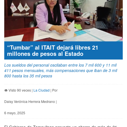
“Tumbar” al ITAIT dejará libres 21
millones de pesos al Estado
Los sueldos del personal oscilaban entre los 7 mil 600 y 11 mil
411 pesos mensuales, más compensaciones que iban de 3 mil
800 hasta los 35 mil pesos
Visto 90 veces |
La Ciudad
| Por
Daisy Verónica Herrera Medrano |
6 mayo, 2025