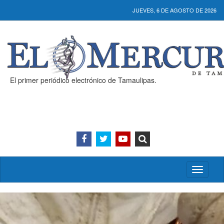
JUEVES, 6 DE AGOSTO DE 2026
El primer periódico electrónico de Tamaulipas.
Activar/
menú