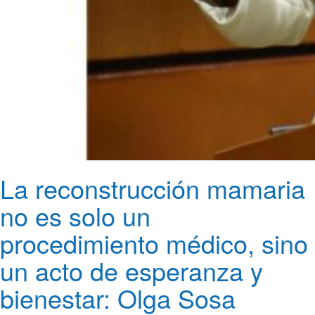
La reconstrucción mamaria
no es solo un
procedimiento médico, sino
un acto de esperanza y
bienestar: Olga Sosa