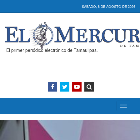
SÁBADO, 8 DE AGOSTO DE 2026
El primer periódico electrónico de Tamaulipas.
Activar/
menú