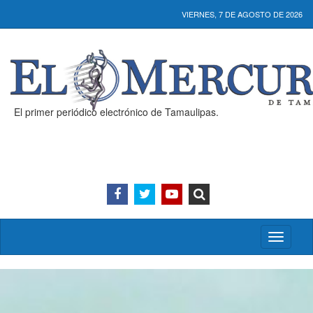
VIERNES, 7 DE AGOSTO DE 2026
El primer periódico electrónico de Tamaulipas.
Activar/
menú