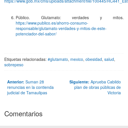
https://www.gob.mx/cms/uploads/attachment/file/100445/RC441_Es
Público. Glutamato: verdades y mitos.
https://www.publico.es/ahorro-consumo-
responsable/glutamato-verdades-y-mitos-de-este-
potenciador-del-sabor/
Etiquetas relacionadas:
#glutamato
,
mexico
,
obesidad
,
salud
,
sobrepeso
Anterior:
Suman 28
Siguiente:
Aprueba Cabildo
renuncias en la contienda
plan de obras públicas de
judicial de Tamaulipas
Victoria
Comentarios