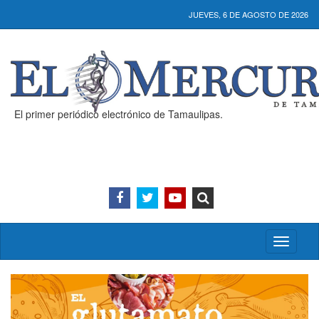
JUEVES, 6 DE AGOSTO DE 2026
El primer periódico electrónico de Tamaulipas.
Activar/
menú