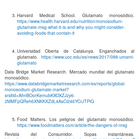
Harvard Medical School. Glutamato monosódico.
https://www.health.harvard.edu/nutrition/monosodium-
glutamate-msg-what-it-is-and-why-you-might-consider-
avoiding-foods-that-contain-it
Universidad Oberta de Catalunya. Enganchados al
glutamato.
https://www.uoc.edu/es/news/2017/088-umami-
glutamato
Data Bridge Market Research. Mercado mundial del glutamato
monosódico.
https://www.databridgemarketresearch.com/es/reports/global-
monosodium-glutamate-market?
srsltid=AfmBOorKemubKXOXZJzy6-
2MMFpQReh6XNKKXZdL4AsCi246YCrJTPiQ
Food Matters. Los peligros del glutamato monosódico.
https://www.foodmatters.com/article/the-dangers-of-msg
Revista del Consumidor. Sopas instantáneas.