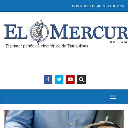
DOMINGO, 9 DE AGOSTO DE 2026
El primer periódico electrónico de Tamaulipas.
Activar/
menú