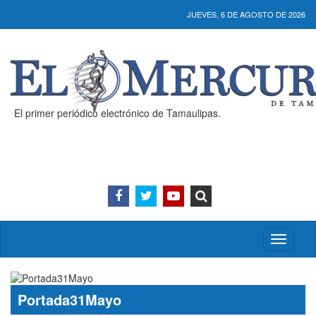
JUEVES, 6 DE AGOSTO DE 2026
El primer periódico electrónico de Tamaulipas.
Activar/
menú
Portada31Mayo