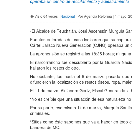
operaba un centro de reclutamiento y adiestramiento
Visto 64 veces |
Nacional
| Por Agencia Reforma | 4 mayo, 2
-El Alcalde de Teuchitlán, José Ascensión Murguía San
Fuentes enteradas del caso indicaron que su captura 
Cártel Jalisco Nueva Generación (CJNG) operaba un ce
La aprehensión se registró a las 18:35 horas; ninguna
El narcorrancho fue descubierto por la Guardia Naci
hallaron los restos de otro.
No obstante, fue hasta el 5 de marzo pasado que el
difundieron la localización de restos óseos, ropa, male
El 11 de marzo, Alejandro Gertz, Fiscal General de la 
“No es creíble que una situación de esa naturaleza no 
Por su parte, ese mismo 11 de marzo, Murguía Santia
criminales.
“Sitios como éste sabemos que va a haber en todo el
bandera de MC.