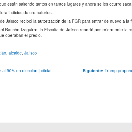
que están saliendo tantos en tantos lugares y ahora se les ocurre sacar
iera indicios de crematorios.
e Jalisco recibió la autorización de la FGR para entrar de nuevo a la f
 Rancho Izaguirre, la Fiscalía de Jalisco reportó posteriormente la c
ue operaban el predio.
tlán
,
alcalde
,
Jalisco
l 90% en elección judicial
Siguiente:
Trump propone 