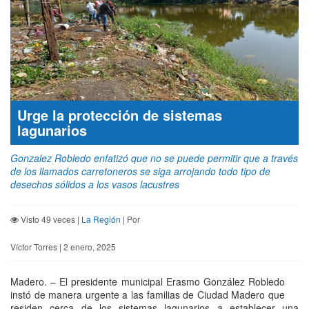
Urge la protección de sistemas
lagunarios
Gonzalez Robledo enfatizó que no se puede permitir que a través
de los llamados carretoneros se siga arrojando todo tipo de
desechos sólidos a los vasos lacustres
Visto 49 veces |
La Región
| Por
Víctor Torres | 2 enero, 2025
Madero. – El presidente municipal Erasmo González Robledo
instó de manera urgente a las familias de Ciudad Madero que
residen cerca de los sistemas lagunarios a establecer una