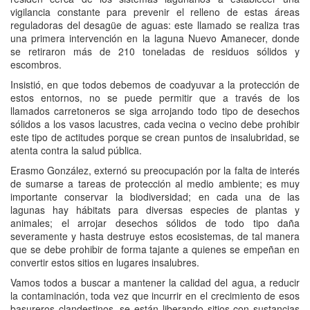
vigilancia constante para prevenir el relleno de estas áreas
reguladoras del desagüe de aguas: este llamado se realiza tras
una primera intervención en la laguna Nuevo Amanecer, donde
se retiraron más de 210 toneladas de residuos sólidos y
escombros.
Insistió, en que todos debemos de coadyuvar a la protección de
estos entornos, no se puede permitir que a través de los
llamados carretoneros se siga arrojando todo tipo de desechos
sólidos a los vasos lacustres, cada vecina o vecino debe prohibir
este tipo de actitudes porque se crean puntos de insalubridad, se
atenta contra la salud pública.
Erasmo González, externó su preocupación por la falta de interés
de sumarse a tareas de protección al medio ambiente; es muy
importante conservar la biodiversidad; en cada una de las
lagunas hay hábitats para diversas especies de plantas y
animales; el arrojar desechos sólidos de todo tipo daña
severamente y hasta destruye estos ecosistemas, de tal manera
que se debe prohibir de forma tajante a quienes se empeñan en
convertir estos sitios en lugares insalubres.
Vamos todos a buscar a mantener la calidad del agua, a reducir
la contaminación, toda vez que incurrir en el crecimiento de esos
basureros clandestinos, se están liberando sitios con sustancias