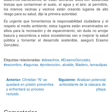
tóxicas que contaminan el suelo, el agua y el aire; al permitirlo,
los mismos vecinas y vecinos están creando lugares de alto
riesgo para su salud, dijo la primera autoridad.
Es urgente que fomentemos la responsabilidad ciudadana y el
respeto al medio ambiente; estos lugares están encaminados en
sitios para la recreación y de esparcimiento, sin duda no arrojar
basura y escombros a estos ecosistemas van a mejorar la salud
pública y fomentar el desarrollo sostenible, aseguró Erasmo
González.
Etiquetas relacionadas:
#desechos
,
#ErasmoGonzalez
,
#escombro
,
#lagunas
,
#protecccion
,
alcalde
,
Madero
,
tamaulipas
Anterior:
Christian “N” se
Siguiente:
Analizan potencial
quedará en prisión preventiva
antioxidante de la cáscara de
y enfrentará su proceso
pitaya
recluido
Comentarios