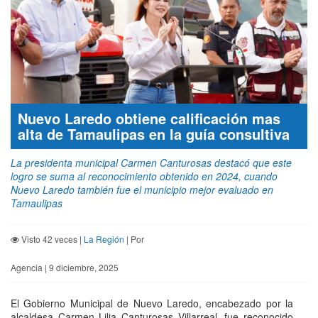
Nuevo Laredo obtiene calificación mas
alta de Tamaulipas en la guía consultiva
La presidenta municipal Carmen Canturosas destacó que este
logro se suma al reconocimiento obtenido en 2024, cuando
Nuevo Laredo también fue el municipio mejor evaluado en
Tamaulipas
Visto 42 veces |
La Región
| Por
Agencia | 9 diciembre, 2025
El Gobierno Municipal de Nuevo Laredo, encabezado por la
alcaldesa Carmen Lilia Canturosas Villarreal, fue reconocido