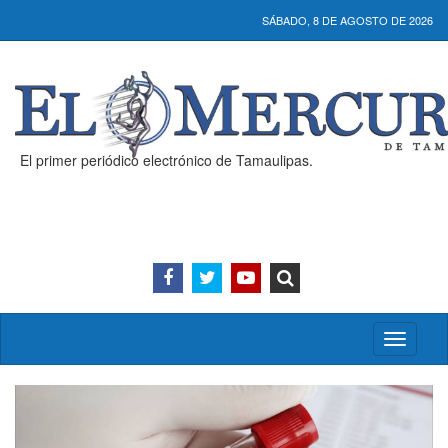
SÁBADO, 8 DE AGOSTO DE 2026
El primer periódico electrónico de Tamaulipas.
Activar/
menú