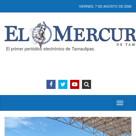
VIERNES, 7 DE AGOSTO DE 2026
El primer periódico electrónico de Tamaulipas.
Activar/
menú