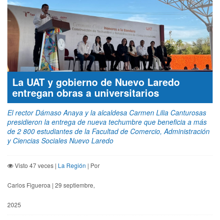
La UAT y gobierno de Nuevo Laredo
entregan obras a universitarios
El rector Dámaso Anaya y la alcaldesa Carmen Lilia Canturosas
presidieron la entrega de nueva techumbre que beneficia a más
de 2 800 estudiantes de la Facultad de Comercio, Administración
y Ciencias Sociales Nuevo Laredo
Visto 47 veces |
La Región
| Por
Carlos Figueroa | 29 septiembre,
2025