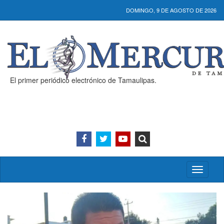
DOMINGO, 9 DE AGOSTO DE 2026
El primer periódico electrónico de Tamaulipas.
Activar/
menú