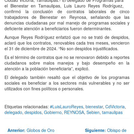
Ciudad Victoria, Tamaulipas.- El delegado de Programas para
el Bienestar en Tamaulipas, Luis Lauro Reyes Rodríguez,
confirmó la conclusión de contratos laborales de cinco
trabajadores de Bienestar en Reynosa, señalando que las
denuncias ciudadanas por mal manejo de programas sociales y
deficiente atención a beneficiarios fueron determinantes.
Aunque Reyes Rodríguez enfatizó que no se trató de despidos,
aclaró que los contratos, renovables cada tres meses, vencieron
el 31 de diciembre de 2024. “No son despidos injustificados.
Es el término de contratos que no se renovaron debido a reportes
ciudadanos sobre malos manejos y bajo desempeño en la
atención a la población beneficiaria”, explicó.
El delegado también resaltó que el objetivo de los programas
sociales es beneficiar a los sectores más vulnerables y no ser
utilizados con fines políticos o personales.
Etiquetas relacionadas:
#LuisLauroReyes
,
bienestar
,
CdVictoria
,
delegado
,
despidos
,
Gobierno
,
REYNOSA
,
Sebien
,
tamaulipas
Anterior:
Globos de Oro
Siguiente:
Obispo de