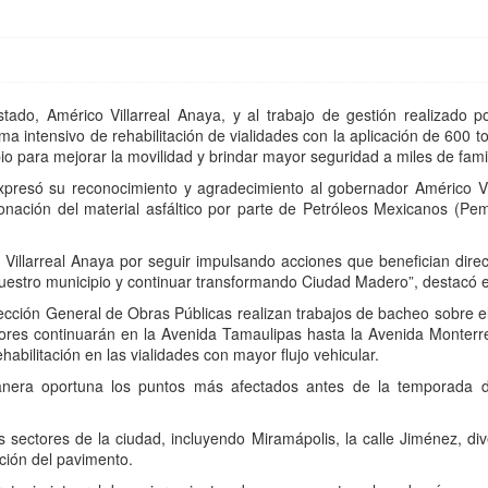
tado, Américo Villarreal Anaya, y al trabajo de gestión realizado
intensivo de rehabilitación de vialidades con la aplicación de 600 ton
pio para mejorar la movilidad y brindar mayor seguridad a miles de fam
presó su reconocimiento y agradecimiento al gobernador Américo V
onación del material asfáltico por parte de Petróleos Mexicanos (Pe
illarreal Anaya por seguir impulsando acciones que benefician direc
 nuestro municipio y continuar transformando Ciudad Madero”, destacó e
irección General de Obras Públicas realizan trabajos de bacheo sobre e
abores continuarán en la Avenida Tamaulipas hasta la Avenida Monter
bilitación en las vialidades con mayor flujo vehicular.
anera oportuna los puntos más afectados antes de la temporada de
s sectores de la ciudad, incluyendo Miramápolis, la calle Jiménez, di
ación del pavimento.