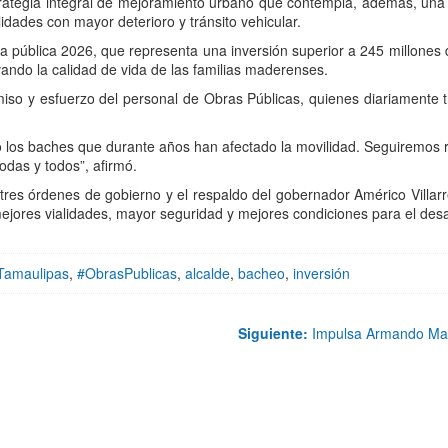
trategia integral de mejoramiento urbano que contempla, además, una 
lidades con mayor deterioro y tránsito vehicular.
a pública 2026, que representa una inversión superior a 245 millones 
evando la calidad de vida de las familias maderenses.
so y esfuerzo del personal de Obras Públicas, quienes diariamente tr
o los baches que durante años han afectado la movilidad. Seguiremos 
odas y todos”, afirmó.
 tres órdenes de gobierno y el respaldo del gobernador Américo Villa
ores vialidades, mayor seguridad y mejores condiciones para el desar
Tamaulipas
,
#ObrasPublicas
,
alcalde
,
bacheo
,
inversión
Siguiente:
Impulsa Armando Mart