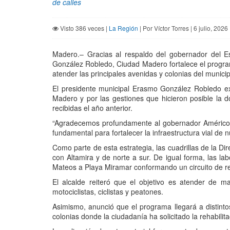
de calles
Visto 386 veces |
La Región
| Por Víctor Torres | 6 julio, 2026
Madero.– Gracias al respaldo del gobernador del Es
González Robledo, Ciudad Madero fortalece el programa 
atender las principales avenidas y colonias del munici
El presidente municipal Erasmo González Robledo ex
Madero y por las gestiones que hicieron posible la d
recibidas el año anterior.
“Agradecemos profundamente al gobernador Américo V
fundamental para fortalecer la infraestructura vial de
Como parte de esta estrategia, las cuadrillas de la D
con Altamira y de norte a sur. De igual forma, las l
Mateos a Playa Miramar conformando un circuito de reha
El alcalde reiteró que el objetivo es atender de m
motociclistas, ciclistas y peatones.
Asimismo, anunció que el programa llegará a distinto
colonias donde la ciudadanía ha solicitado la rehabilit