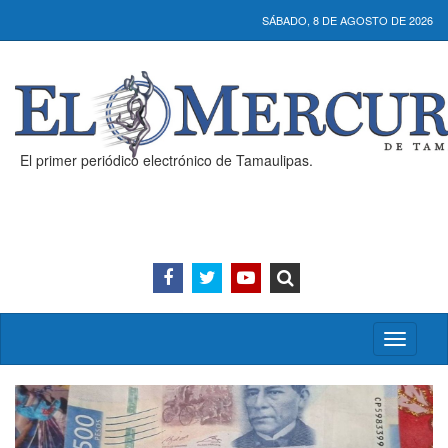
SÁBADO, 8 DE AGOSTO DE 2026
El primer periódico electrónico de Tamaulipas.
Activar/
menú