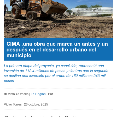
CIMA ,una obra que marca un antes y un
después en el desarrollo urbano del
municipio
La primera etapa del proyecto, ya concluida, representó una
inversión de 112.4 millones de pesos ,mientras que la segunda
se destina una inversión por el orden de 152 millones 243 mil
pesos
Visto 45 veces |
La Región
| Por
Víctor Torres | 26 octubre, 2025