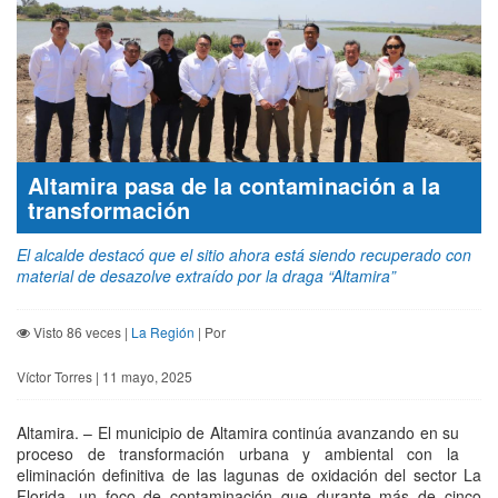
Altamira pasa de la contaminación a la
transformación
El alcalde destacó que el sitio ahora está siendo recuperado con
material de desazolve extraído por la draga “Altamira”
Visto 86 veces |
La Región
| Por
Víctor Torres | 11 mayo, 2025
Altamira. – El municipio de Altamira continúa avanzando en su
proceso de transformación urbana y ambiental con la
eliminación definitiva de las lagunas de oxidación del sector La
Florida, un foco de contaminación que durante más de cinco