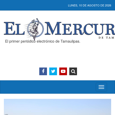
LUNES, 10 DE AGOSTO DE 2026
El primer periódico electrónico de Tamaulipas.
Activar/
menú