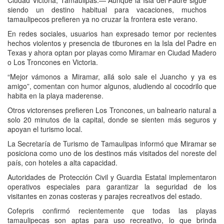
Ciudad Victoria, Tamaulipas.— Aunque la Isla del Padre sigue
siendo un destino habitual para vacaciones, muchos
tamaulipecos prefieren ya no cruzar la frontera este verano.
En redes sociales, usuarios han expresado temor por recientes
hechos violentos y presencia de tiburones en la Isla del Padre en
Texas y ahora optan por playas como Miramar en Ciudad Madero
o Los Troncones en Victoria.
“Mejor vámonos a Miramar, allá solo sale el Juancho y ya es
amigo”, comentan con humor algunos, aludiendo al cocodrilo que
habita en la playa maderense.
Otros victorenses prefieren Los Troncones, un balneario natural a
solo 20 minutos de la capital, donde se sienten más seguros y
apoyan el turismo local.
La Secretaría de Turismo de Tamaulipas informó que Miramar se
posiciona como uno de los destinos más visitados del noreste del
país, con hoteles a alta capacidad.
Autoridades de Protección Civil y Guardia Estatal implementaron
operativos especiales para garantizar la seguridad de los
visitantes en zonas costeras y parajes recreativos del estado.
Cofepris confirmó recientemente que todas las playas
tamaulipecas son aptas para uso recreativo, lo que brinda