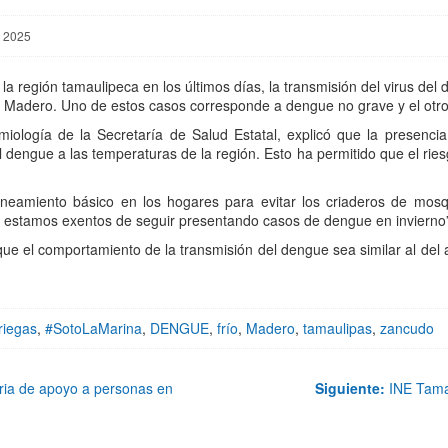
, 2025
a región tamaulipeca en los últimos días, la transmisión del virus del 
 y Madero. Uno de estos casos corresponde a dengue no grave y el otr
iología de la Secretaría de Salud Estatal, explicó que la presencia
 dengue a las temperaturas de la región. Esto ha permitido que el rie
neamiento básico en los hogares para evitar los criaderos de mosq
no estamos exentos de seguir presentando casos de dengue en invierno”
que el comportamiento de la transmisión del dengue sea similar al de
riegas
,
#SotoLaMarina
,
DENGUE
,
frío
,
Madero
,
tamaulipas
,
zancudo
aria de apoyo a personas en
Siguiente:
INE Tamau