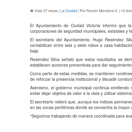
Visto 37 veces |
La Ciudad
| Por Ramón Mendoza S. | 14 dic
El Ayuntamiento de Ciudad Victoria informó que la c
corporaciones de seguridad municipales, estatales y f
El secretario del Ayuntamiento, Hugo Reséndez Silv
contabilizan entre seis y siete robos a casa habitac
baja.
Reséndez Silva señaló que estos resultados se der
establecen acciones preventivas para dar seguimiento 
Como parte de estas medidas, se mantienen rondines o
de reforzar la presencia institucional y disuadir conduct
Asimismo, el gobierno municipal continúa emitiendo
evitar dejar objetos de valor a la vista y utilizar sis
El secretario reiteró que, aunque los índices permanec
en las zonas periféricas donde se concentra la mayor ac
“Seguimos trabajando de manera coordinada para avan