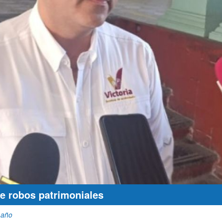
de robos patrimoniales
 año