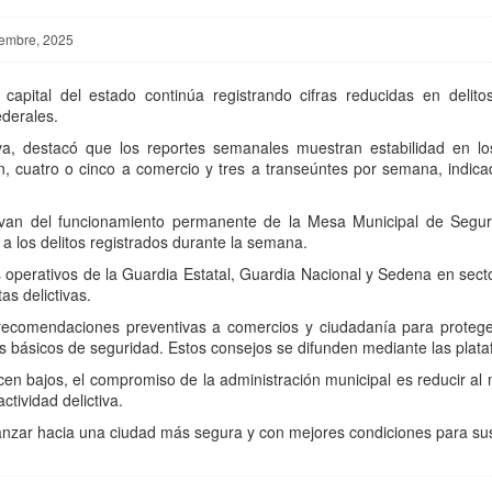
iembre, 2025
apital del estado continúa registrando cifras reducidas en delitos 
ederales.
a, destacó que los reportes semanales muestran estabilidad en lo
ión, cuatro o cinco a comercio y tres a transeúntes por semana, indic
ivan del funcionamiento permanente de la Mesa Municipal de Seguri
a los delitos registrados durante la semana.
perativos de la Guardia Estatal, Guardia Nacional y Sedena en sector
as delictivas.
 recomendaciones preventivas a comercios y ciudadanía para proteg
temas básicos de seguridad. Estos consejos se difunden mediante las plat
en bajos, el compromiso de la administración municipal es reducir al 
tividad delictiva.
zar hacia una ciudad más segura y con mejores condiciones para sus 