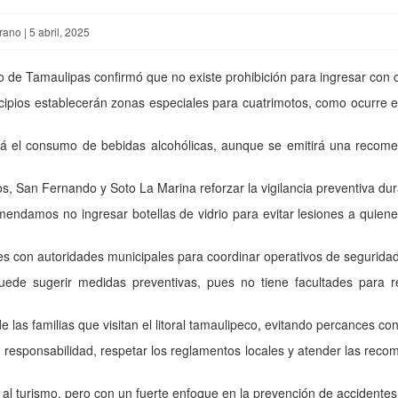
ano | 5 abril, 2025
 de Tamaulipas confirmó que no existe prohibición para ingresar con cu
pios establecerán zonas especiales para cuatrimotos, como ocurre en
irá el consumo de bebidas alcohólicas, aunque se emitirá una recom
os, San Fernando y Soto La Marina reforzar la vigilancia preventiva d
endamos no ingresar botellas de vidrio para evitar lesiones a quien
nes con autoridades municipales para coordinar operativos de seguridad 
ede sugerir medidas preventivas, pues no tiene facultades para r
de las familias que visitan el litoral tamaulipeco, evitando percances c
 responsabilidad, respetar los reglamentos locales y atender las reco
al turismo, pero con un fuerte enfoque en la prevención de accidentes 