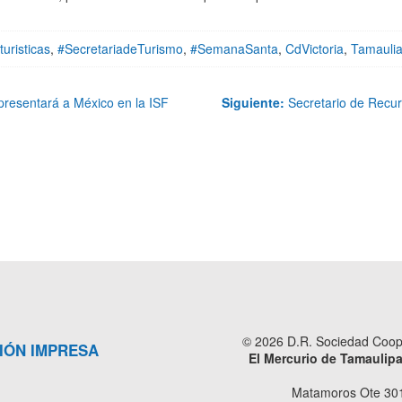
turisticas
,
#SecretariadeTurismo
,
#SemanaSanta
,
CdVictoria
,
Tamauli
resentará a México en la ISF
Siguiente:
Secretario de Recur
© 2026 D.R. Sociedad Cooper
IÓN IMPRESA
El Mercurio de Tamaulip
Matamoros Ote 301