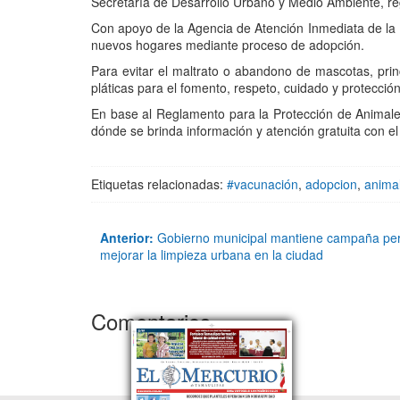
Secretaría de Desarrollo Urbano y Medio Ambiente, re
Con apoyo de la Agencia de Atención Inmediata de la Fi
nuevos hogares mediante proceso de adopción.
Para evitar el maltrato o abandono de mascotas, pri
pláticas para el fomento, respeto, cuidado y protecció
En base al Reglamento para la Protección de Animal
dónde se brinda información y atención gratuita con el
Etiquetas relacionadas:
#vacunación
,
adopcion
,
anima
Anterior:
Gobierno municipal mantiene campaña per
mejorar la limpieza urbana en la ciudad
Comentarios