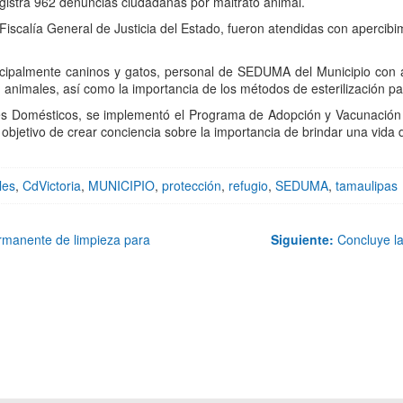
gistra 962 denuncias ciudadanas por maltrato animal.
scalía General de Justicia del Estado, fueron atendidas con apercibim
ncipalmente caninos y gatos, personal de SEDUMA del Municipio con a
n animales, así como la importancia de los métodos de esterilización pa
es Domésticos, se implementó el Programa de Adopción y Vacunación A
 objetivo de crear conciencia sobre la importancia de brindar una vida
les
,
CdVictoria
,
MUNICIPIO
,
protección
,
refugio
,
SEDUMA
,
tamaulipas
manente de limpieza para
Siguiente:
Concluye la 