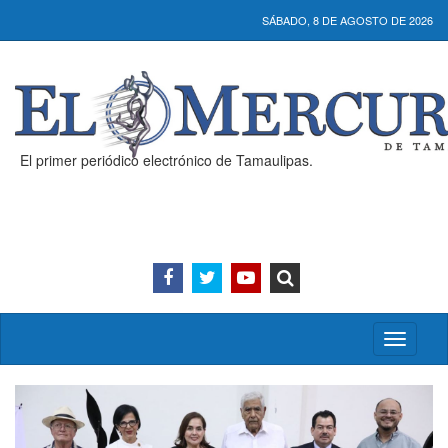
SÁBADO, 8 DE AGOSTO DE 2026
El primer periódico electrónico de Tamaulipas.
Activar/
menú