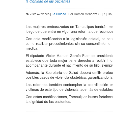
la dignidad de las pacientes
Visto 42 veces |
La Ciudad
| Por Ramón Mendoza S. | 7 julio
Las mujeres embarazadas en Tamaulipas tendrán mayo
luego de que entró en vigor una reforma que reconoce y
Con esta modificación a la legislación estatal, se co
como realizar procedimientos sin su consentimiento, u
médica.
El diputado Víctor Manuel García Fuentes president
establece que toda mujer tiene derecho a recibir inf
acompañante durante el nacimiento de su hijo, siempr
Además, la Secretaría de Salud deberá emitir proto
posibles casos de violencia obstétrica, garantizando l
Las reformas también contemplan la coordinación ent
víctimas de este tipo de violencia, además de establec
Con estas modificaciones, Tamaulipas busca fortalec
la dignidad de las pacientes.