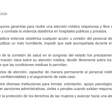
, 2026
res garantías para recibir una atención médica respetuosa y libre 
 combate la violencia obstétrica en hospitales públicos y privados.
nsidera violencia obstétrica cualquier acción u omisión del personal 
tilizar un trato humillante, impedir que esté acompañada durante el 
e de la comisión de salud en el congreso del estado fue precisame
ormación clara sobre su atención médica, decidir libremente sobre lo
e que las condiciones médicas lo permitan.
colos de atención, capacitar de manera permanente al personal médic
a confidencialidad y el seguimiento de cada caso.
re diversas instituciones para brindar orientación, apoyo psicológ
er sanciones administrativas, civiles o penales cuando existan respons
er la protección de los derechos de las mujeres y avanzar hacia una 