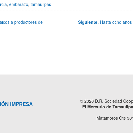
rcia
,
embarazo
,
tamaulipas
taicos a productores de
Siguiente:
Hasta ocho años d
© 2026 D.R. Sociedad Cooper
IÓN IMPRESA
El Mercurio de Tamaulip
Matamoros Ote 301