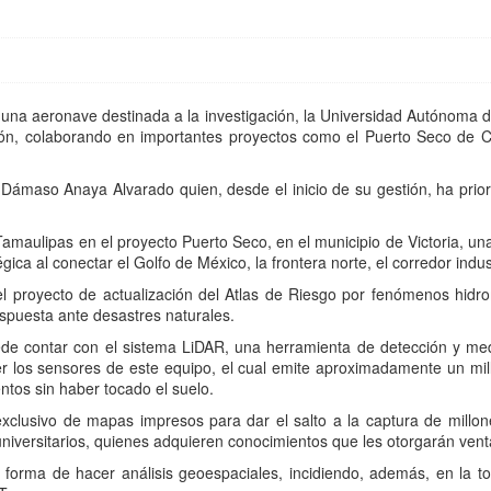
na aeronave destinada a la investigación, la Universidad Autónoma 
gión, colaborando en importantes proyectos como el Puerto Seco de C
r Dámaso Anaya Alvarado quien, desde el inicio de su gestión, ha prio
amaulipas en el proyecto Puerto Seco, en el municipio de Victoria, un
ca al conectar el Golfo de México, la frontera norte, el corredor indus
el proyecto de actualización del Atlas de Riesgo por fenómenos hidr
espuesta ante desastres naturales.
ede contar con el sistema LiDAR, una herramienta de detección y me
r los sensores de este equipo, el cual emite aproximadamente un milló
ntos sin haber tocado el suelo.
exclusivo de mapas impresos para dar el salto a la captura de millon
niversitarios, quienes adquieren conocimientos que les otorgarán vent
a forma de hacer análisis geoespaciales, incidiendo, además, en la t