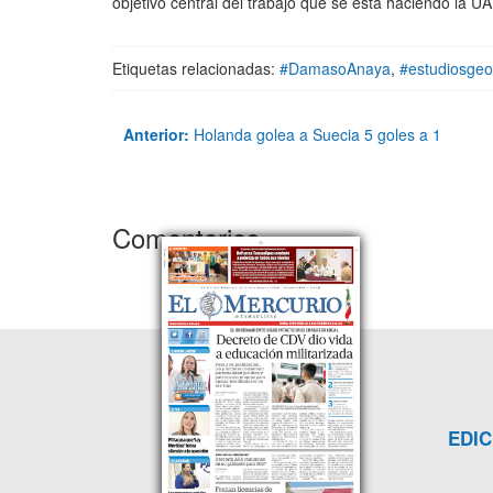
objetivo central del trabajo que se está haciendo la UA
Etiquetas relacionadas:
#DamasoAnaya
,
#estudiosgeo
Anterior:
Holanda golea a Suecia 5 goles a 1
Comentarios
EDIC