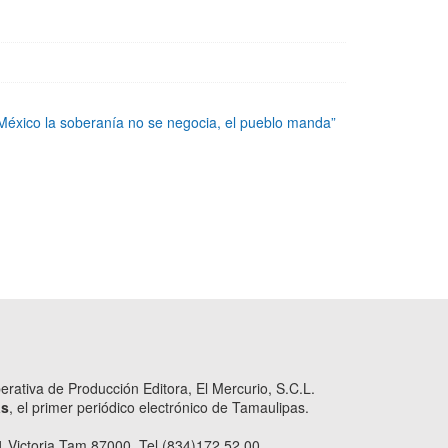
éxico la soberanía no se negocia, el pueblo manda”
ativa de Producción Editora, El Mercurio, S.C.L.
as
, el primer periódico electrónico de Tamaulipas.
 Victoria Tam 87000. Tel (834)172.52.00