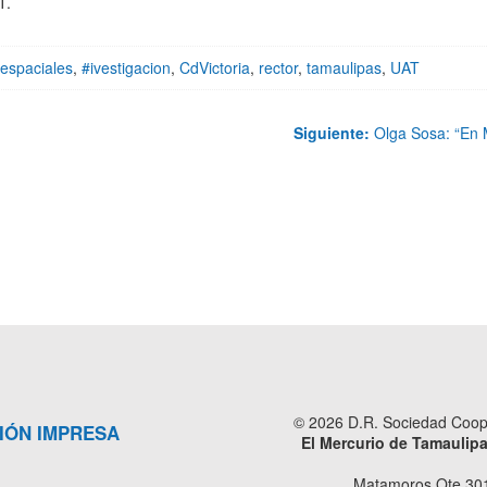
T.
espaciales
,
#ivestigacion
,
CdVictoria
,
rector
,
tamaulipas
,
UAT
Siguiente:
Olga Sosa: “En M
© 2026 D.R. Sociedad Cooper
IÓN IMPRESA
El Mercurio de Tamaulip
Matamoros Ote 301