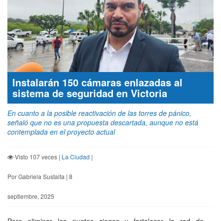
Instalarán 150 cámaras enlazadas al
sistema de seguridad en Victoria
En cuanto a la posible reactivación de las torres de pánico,
señaló que no es una propuesta descartada, aunque no está
contemplada en el proyecto actual
Visto 107 veces |
La Ciudad
|
Por Gabriela Sustaita | 8
septiembre, 2025