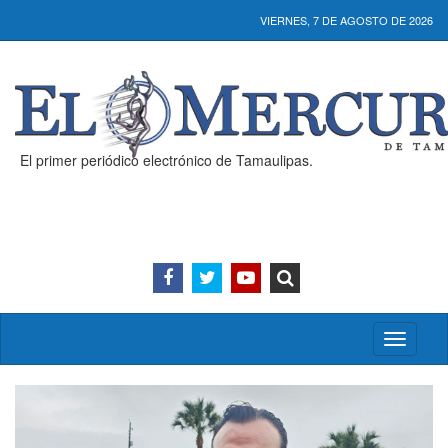
VIERNES, 7 DE AGOSTO DE 2026
El primer periódico electrónico de Tamaulipas.
Activar/
menú