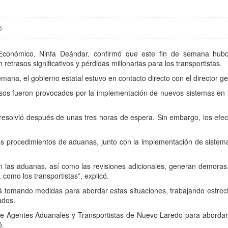
5
o Económico, Ninfa Deándar, confirmó que este fin de semana hubo
etrasos significativos y pérdidas millonarias para los transportistas.
emana, el gobierno estatal estuvo en contacto directo con el director g
trasos fueron provocados por la implementación de nuevos sistemas en l
e resolvió después de unas tres horas de espera. Sin embargo, los efe
os procedimientos de aduanas, junto con la implementación de sistem
las aduanas, así como las revisiones adicionales, generan demoras.
como los transportistas”, explicó.
stá tomando medidas para abordar estas situaciones, trabajando estr
ados.
e Agentes Aduanales y Transportistas de Nuevo Laredo para abordar e
ó.