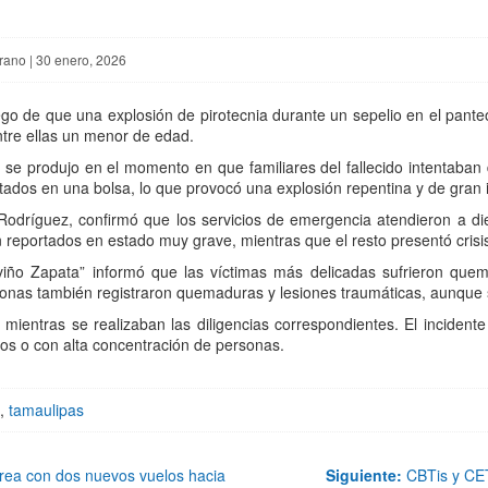
rano | 30 enero, 2026
uego de que una explosión de pirotecnia durante un sepelio en el pant
entre ellas un menor de edad.
do se produjo en el momento en que familiares del fallecido intentab
tados en una bolsa, lo que provocó una explosión repentina y de gran 
 Rodríguez, confirmó que los servicios de emergencia atendieron a d
 reportados en estado muy grave, mientras que el resto presentó crisi
viño Zapata” informó que las víctimas más delicadas sufrieron qu
sonas también registraron quemaduras y lesiones traumáticas, aunque 
ientras se realizaban las diligencias correspondientes. El incidente
os o con alta concentración de personas.
,
tamaulipas
rea con dos nuevos vuelos hacia
Siguiente:
CBTis y CET