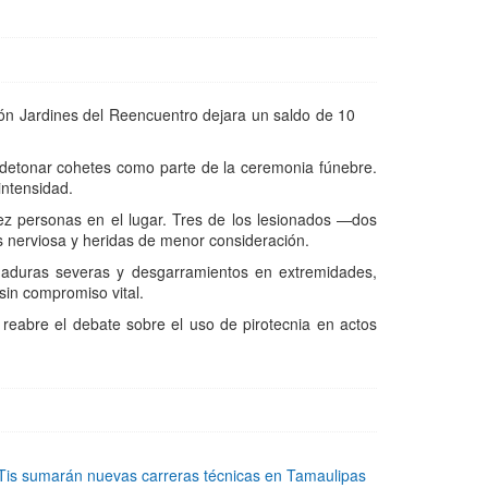
eón Jardines del Reencuentro dejara un saldo de 10
an detonar cohetes como parte de la ceremonia fúnebre.
intensidad.
iez personas en el lugar. Tres de los lesionados —dos
s nerviosa y heridas de menor consideración.
emaduras severas y desgarramientos en extremidades,
sin compromiso vital.
 reabre el debate sobre el uso de pirotecnia en actos
is sumarán nuevas carreras técnicas en Tamaulipas