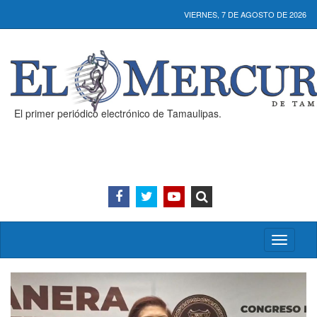
VIERNES, 7 DE AGOSTO DE 2026
El primer periódico electrónico de Tamaulipas.
Activar/
menú