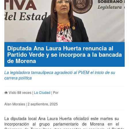
Diputada Ana Laura Huerta renuncia al
Partido Verde y se incorpora a la bancada
de Morena
La legisladora tamaulipeca agradeció al PVEM el inicio de su
carrera política
Visto 88 veces |
La Ciudad
| Por
Alan Morales | 2 septiembre, 2025
La diputada local Ana Laura Huerta oficializó este martes su
incorporación al grupo parlamentario de Morena en el