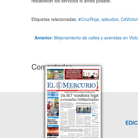
restablecer los servicios lo antes posible.
Etiquetas relacionadas:
#CruzRoja
,
adeudos
,
CdVictor
Anterior:
Mejoramiento de calles y avenidas en Victo
Comentarios
EDIC