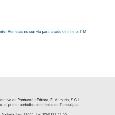
nte:
Remesas no son vía para lavado de dinero: ITM
ativa de Producción Editora, El Mercurio, S.C.L.
as
, el primer periódico electrónico de Tamaulipas.
 Victoria Tam 87000. Tel (834)172.52.00