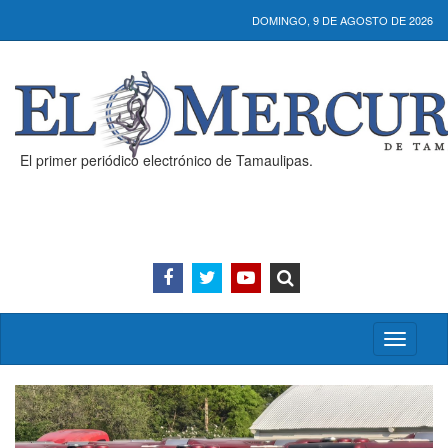
DOMINGO, 9 DE AGOSTO DE 2026
El primer periódico electrónico de Tamaulipas.
Activar/
menú