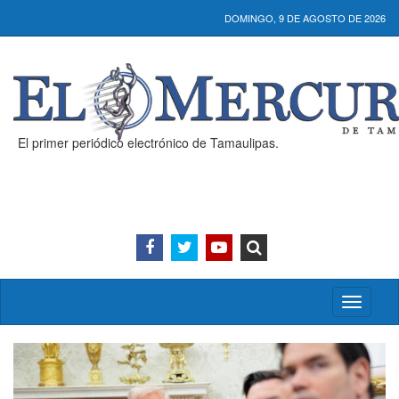
DOMINGO, 9 DE AGOSTO DE 2026
El primer periódico electrónico de Tamaulipas.
Activar/
menú