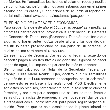
de México. En Tamaulipas los hechos circulan en redes y medios
de comunicación, pero insistimos aquí estamos aún en el primer
escalón con 70 casos y 3 defunciones de acuerdo al reporte del
portal institucional www.coronavirus.tamaulipas.gob.mx.
EL PRINCIPIO DE LA TRAGEDIA ECONÓMICA
Para septiembre de este año el 30% de las pequeñas y medianas
empresas habrán cerrado, pronostica la Federación De Cámaras
de Comercio de Tamaulipas (Fecanaco). También manifiesta que
algunas lo harán antes, quizá desde ahora y las que decidan
resistir, lo harán prescindiendo de una parte de su personal, lo
cual se estima será entre el 40% y 60%.
En ese marco de circunstancias es como llegan al acuerdo de
cancelar pagos a los tres niveles de gobierno, significa no hacer
pagos de agua, luz, impuestos por citar los más importantes.
Bien o mal calculado, la titular de la Secretaría Federal del
Trabajo, Luisa María Alcalde Luján, declaró que en Tamaulipas
hay más de 12 mil 600 personas desocupadas, con la aclaración
de que esto es en base a los registro del IMSS. Efectivamente
son datos no precisos, primeramente porque sólo refiere empleos
formales, y por otra parte porque una política patronal frente a
estas circunstancias de emergencia, bien puede ser dar de baja
al trabajador con su consentimient, para poder seguir pagando su
sueldo. Pero de que se está desplomando la planta laboral es