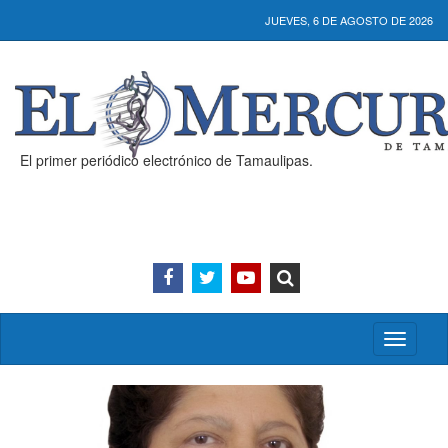
JUEVES, 6 DE AGOSTO DE 2026
El primer periódico electrónico de Tamaulipas.
Activar/
menú