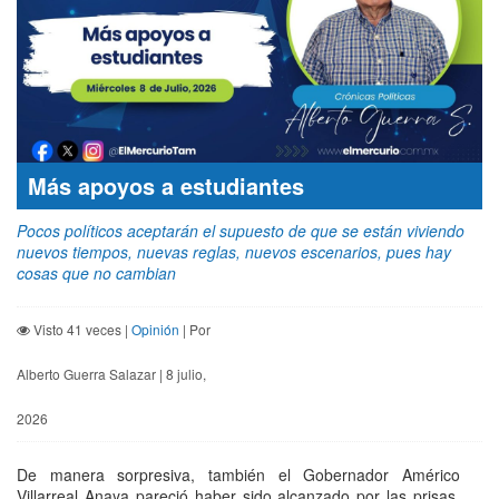
Más apoyos a estudiantes
Pocos políticos aceptarán el supuesto de que se están viviendo
nuevos tiempos, nuevas reglas, nuevos escenarios, pues hay
cosas que no cambian
Visto 41 veces |
Opinión
| Por
Alberto Guerra Salazar | 8 julio,
2026
De manera sorpresiva, también el Gobernador Américo
Villarreal Anaya pareció haber sido alcanzado por las prisas,