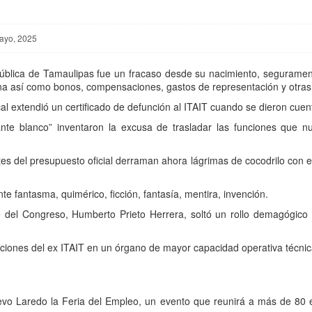
mayo, 2025
 Pública de Tamaulipas fue un fracaso desde su nacimiento, seguram
ena así como bonos, compensaciones, gastos de representación y otra
l extendió un certificado de defunción al ITAIT cuando se dieron cuent
ante blanco” inventaron la excusa de trasladar las funciones que n
tes del presupuesto oficial derraman ahora lágrimas de cocodrilo con
e fantasma, quimérico, ficción, fantasía, mentira, invención.
e del Congreso, Humberto Prieto Herrera, soltó un rollo demagógico 
nciones del ex ITAIT en un órgano de mayor capacidad operativa técnic
vo Laredo la Feria del Empleo, un evento que reunirá a más de 80 e