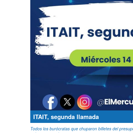
ITAIT, segunda llamada
Todos los burócratas que chuparon billetes del presup