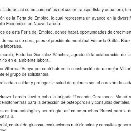
uiladoras así como compañías del sector transportista y aduanero, fu
ón de la Feria del Empleo, lo cual representa un avance en la diversi
ollo Económico en Nuevo Laredo.
de de esta Feria del Empleo, donde habrá oportunidades de crecimient
 de mano de obra, pues el presidente municipal Eduardo Gattás Báez 
es laborales.
omercio, Federico González Sánchez, agradeció la colaboración de l
ino en el ambiente laboral.
co Villarreal Anaya por contribuir en la construcción de un mejor Victor
te el grupo de solicitantes.
cada a cuidar y proteger la salud de quienes son el corazón de cada
 Nuevo Laredo llevó a cabo la brigada “Tocando Corazones: Mamá sa
densitometrías para la detección de osteoporosis y consultas dentales.
stas en traumatología y neurología, así como pruebas iBreast para la
titis B.
terial, control de glucosa, evaluaciones nutricionales y consultas gen
idad.