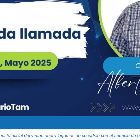
uesto oficial derraman ahora lágrimas de cocodrilo con el anuncio de