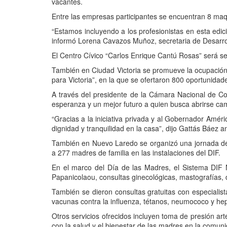
vacantes.
Entre las empresas participantes se encuentran 8 maq
“Estamos incluyendo a los profesionistas en esta edici
informó Lorena Cavazos Muñoz, secretaria de Desarr
El Centro Cívico “Carlos Enrique Cantú Rosas” será se
También en Ciudad Victoria se promueve la ocupación
para Victoria”, en la que se ofertaron 800 oportunidad
A través del presidente de la Cámara Nacional de C
esperanza y un mejor futuro a quien busca abrirse cam
“Gracias a la iniciativa privada y al Gobernador Améri
dignidad y tranquilidad en la casa”, dijo Gattás Báez an
También en Nuevo Laredo se organizó una jornada dedi
a 277 madres de familia en las instalaciones del DIF.
En el marco del Día de las Madres, el Sistema DIF
Papanicolaou, consultas ginecológicas, mastografías, 
También se dieron consultas gratuitas con especiali
vacunas contra la influenza, tétanos, neumococo y hepa
Otros servicios ofrecidos incluyen toma de presión ar
con la salud y el bienestar de las madres en la comun