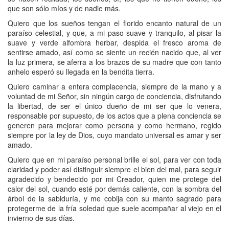
que son sólo míos y de nadie más.
Quiero que los sueños tengan el florido encanto natural de un
paraíso celestial, y que, a mi paso suave y tranquilo, al pisar la
suave y verde alfombra herbar, despida el fresco aroma de
sentirse amado, así como se siente un recién nacido que, al ver
la luz primera, se aferra a los brazos de su madre que con tanto
anhelo esperó su llegada en la bendita tierra.
Quiero caminar a entera complacencia, siempre de la mano y a
voluntad de mi Señor, sin ningún cargo de conciencia, disfrutando
la libertad, de ser el único dueño de mi ser que lo venera,
responsable por supuesto, de los actos que a plena conciencia se
generen para mejorar como persona y como hermano, regido
siempre por la ley de Dios, cuyo mandato universal es amar y ser
amado.
Quiero que en mi paraíso personal brille el sol, para ver con toda
claridad y poder así distinguir siempre el bien del mal, para seguir
agradecido y bendecido por mi Creador, quien me protege del
calor del sol, cuando esté por demás caliente, con la sombra del
árbol de la sabiduría, y me cobija con su manto sagrado para
protegerme de la fría soledad que suele acompañar al viejo en el
invierno de sus días.