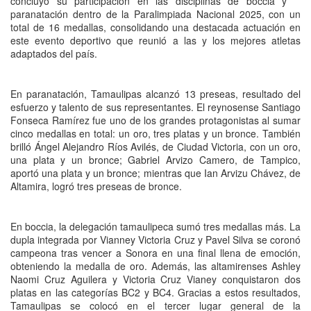
concluyó su participación en las disciplinas de boccia y
paranatación dentro de la Paralimpiada Nacional 2025, con un
total de 16 medallas, consolidando una destacada actuación en
este evento deportivo que reunió a las y los mejores atletas
adaptados del país.
En paranatación, Tamaulipas alcanzó 13 preseas, resultado del
esfuerzo y talento de sus representantes. El reynosense Santiago
Fonseca Ramírez fue uno de los grandes protagonistas al sumar
cinco medallas en total: un oro, tres platas y un bronce. También
brilló Ángel Alejandro Ríos Avilés, de Ciudad Victoria, con un oro,
una plata y un bronce; Gabriel Arvizo Camero, de Tampico,
aportó una plata y un bronce; mientras que Ian Arvizu Chávez, de
Altamira, logró tres preseas de bronce.
En boccia, la delegación tamaulipeca sumó tres medallas más. La
dupla integrada por Vianney Victoria Cruz y Pavel Silva se coronó
campeona tras vencer a Sonora en una final llena de emoción,
obteniendo la medalla de oro. Además, las altamirenses Ashley
Naomi Cruz Aguilera y Victoria Cruz Vianey conquistaron dos
platas en las categorías BC2 y BC4. Gracias a estos resultados,
Tamaulipas se colocó en el tercer lugar general de la