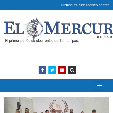
MIÉRCOLES, 5 DE AGOSTO DE 2026
El primer periódico electrónico de Tamaulipas.
Activar/
menú