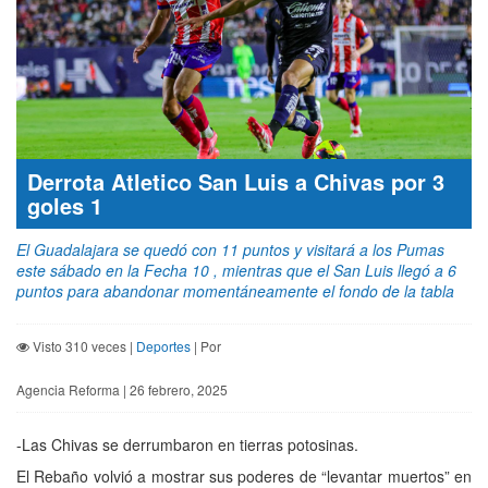
Derrota Atletico San Luis a Chivas por 3
goles 1
El Guadalajara se quedó con 11 puntos y visitará a los Pumas
este sábado en la Fecha 10 , mientras que el San Luis llegó a 6
puntos para abandonar momentáneamente el fondo de la tabla
Visto 310 veces |
Deportes
| Por
Agencia Reforma | 26 febrero, 2025
-Las Chivas se derrumbaron en tierras potosinas.
El Rebaño volvió a mostrar sus poderes de “levantar muertos” en