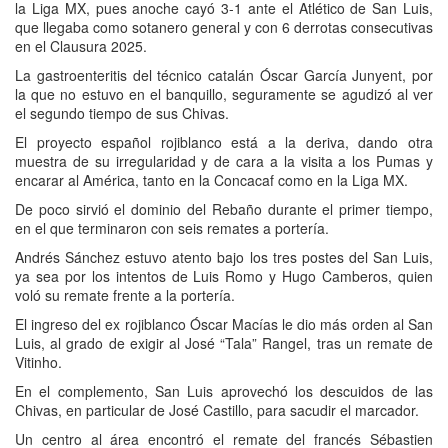
la Liga MX, pues anoche cayó 3-1 ante el Atlético de San Luis,
que llegaba como sotanero general y con 6 derrotas consecutivas
en el Clausura 2025.
La gastroenteritis del técnico catalán Óscar García Junyent, por
la que no estuvo en el banquillo, seguramente se agudizó al ver
el segundo tiempo de sus Chivas.
El proyecto español rojiblanco está a la deriva, dando otra
muestra de su irregularidad y de cara a la visita a los Pumas y
encarar al América, tanto en la Concacaf como en la Liga MX.
De poco sirvió el dominio del Rebaño durante el primer tiempo,
en el que terminaron con seis remates a portería.
Andrés Sánchez estuvo atento bajo los tres postes del San Luis,
ya sea por los intentos de Luis Romo y Hugo Camberos, quien
voló su remate frente a la portería.
El ingreso del ex rojiblanco Óscar Macías le dio más orden al San
Luis, al grado de exigir al José “Tala” Rangel, tras un remate de
Vitinho.
En el complemento, San Luis aprovechó los descuidos de las
Chivas, en particular de José Castillo, para sacudir el marcador.
Un centro al área encontró el remate del francés Sébastien