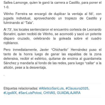
Salles-Lamonge, quien le ganó la carrera a Castillo, para poner el
1-0.
Vitinho Ferreira se encargó de duplicar la ventaja al 56′, con
jugada individual, aprovechando un tropiezo de Castillo y
fulminando al “Tala”.
Al 73′, los locales sentenciaron el encuentro cortesía de Leonardo
Bonatini, quien recibió de Vitinho, se acomodó y sacó un potente
disparo cruzado, celebrando la goleada sobre el cuadro
rojiblanco.
Pero inmediatamente, Javier “Chicharito” Hernández puso el
tanto de la honra luego de ganar las espaldas de la zona
defensiva, recibir el esférico, quitarse de encima al guardameta
Sánchez y mandarla al fondo de las redes, para luego “callar” a la
afición, pese a la desventaja.
.
Etiquetas relacionadas:
#AtleticoSanLuis
,
#Clausura2025
,
#LigaMX
,
#SanLuisPotosi
,
CHIVAS
,
GUADALAJARA