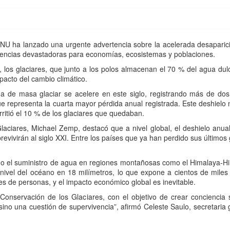
ONU ha lanzado una urgente advertencia sobre la acelerada desaparició
encias devastadoras para economías, ecosistemas y poblaciones.
os glaciares, que junto a los polos almacenan el 70 % del agua dulc
mpacto del cambio climático.
a de masa glaciar se acelere en este siglo, registrando más de dos t
que representa la cuarta mayor pérdida anual registrada. Este deshielo
ritió el 10 % de los glaciares que quedaban.
Glaciares, Michael Zemp, destacó que a nivel global, el deshielo anual
vivirán al siglo XXI. Entre los países que ya han perdido sus últimos
sgo el suministro de agua en regiones montañosas como el Himalaya-H
l nivel del océano en 18 milímetros, lo que expone a cientos de mil
es de personas, y el impacto económico global es inevitable.
nservación de los Glaciares, con el objetivo de crear conciencia
no una cuestión de supervivencia”, afirmó Celeste Saulo, secretaria 