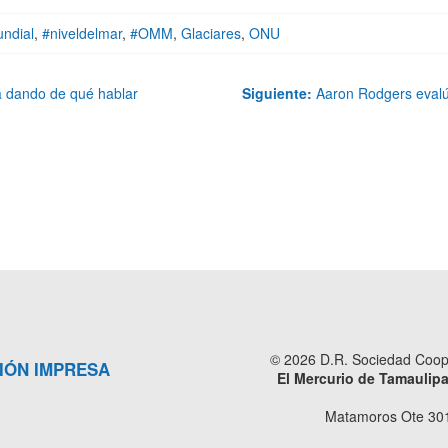
ndial
,
#niveldelmar
,
#OMM
,
Glaciares
,
ONU
tá dando de qué hablar
Siguiente:
Aaron Rodgers evalúa 
© 2026 D.R. Sociedad Cooper
IÓN IMPRESA
El Mercurio de Tamaulip
Matamoros Ote 301