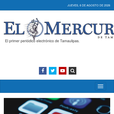
JUEVES, 6 DE AGOSTO DE 2026
El primer periódico electrónico de Tamaulipas.
Activar/
menú