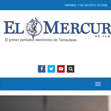
VIERNES, 7 DE AGOSTO DE 2026
El primer periódico electrónico de Tamaulipas.
Activar/
menú