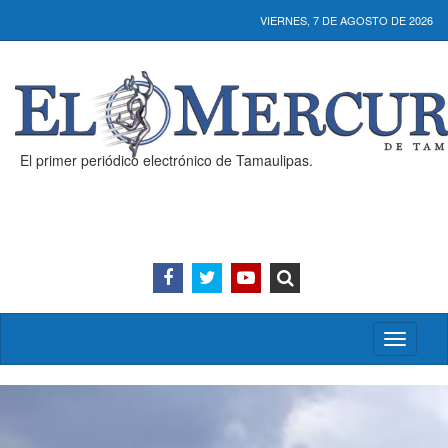
VIERNES, 7 DE AGOSTO DE 2026
El primer periódico electrónico de Tamaulipas.
Activar/
menú